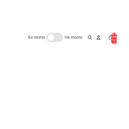
Totalt antal
artiklar i
Ex moms
Ink moms
varukorgen:
0