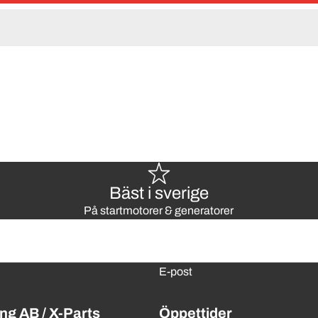
Bäst i sverige
På startmotorer & generatorer
E-post
ng AB / X-Parts
Öppettider