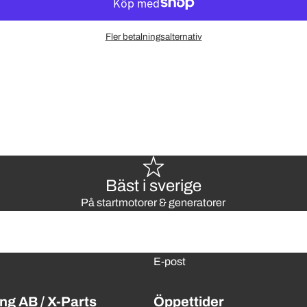
Fler betalningsalternativ
Bäst i sverige
På startmotorer & generatorer
E-post
ng AB / X-Parts
Öppettider