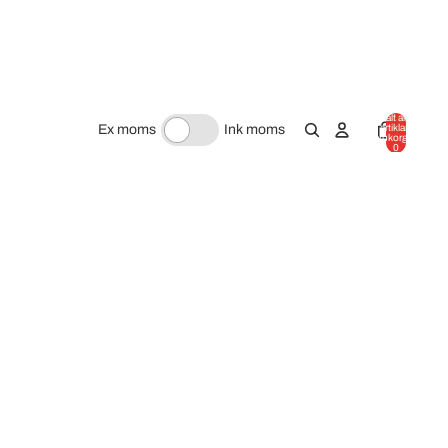
Totalt antal
artiklar i
Ex moms
Ink moms
varukorgen:
0